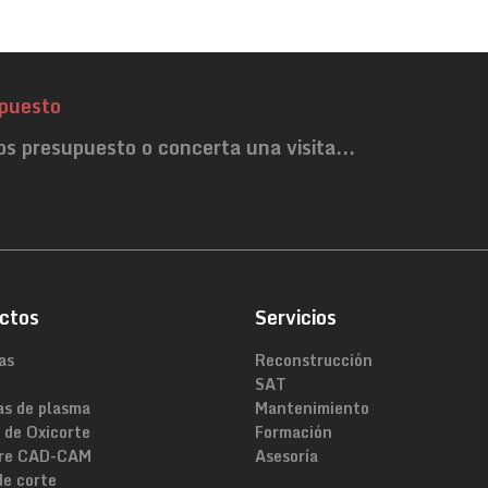
puesto
os presupuesto o concerta una visita...
ctos
Servicios
as
Reconstrucción
SAT
as de plasma
Mantenimiento
 de Oxicorte
Formación
re CAD-CAM
Asesoría
de corte