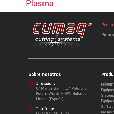
Plasma
Presu
Píden
Sobre nosotros
Produ
Dirección:
Máquin
C/ Mar de Baffin, 17 Polg.Ind.
Equipos
Polaris World 30591 Balsicas,
Sistem
Murcia (España)
Equipos
Softwa
Teléfono:
Mesas 
(+34) 968 58 01 72