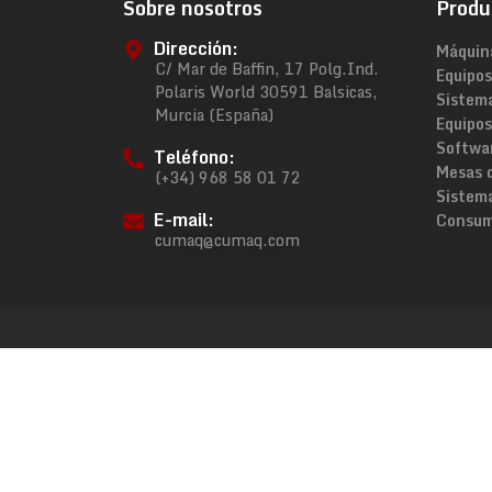
Sobre nosotros
Produ
Dirección:
Máquin
C/ Mar de Baffin, 17 Polg.Ind.
Equipos
Polaris World 30591 Balsicas,
Sistem
Murcia (España)
Equipos
Softwa
Teléfono:
Mesas 
(+34) 968 58 01 72
Sistema
E-mail:
Consum
cumaq@cumaq.com