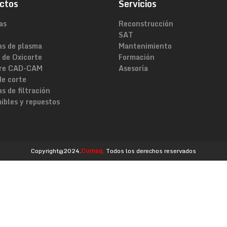
ctos
Servicios
as
Reconstrucción
SAT
as de plasma
Mantenimiento
 de Oxicorte
Formación
re CAD-CAM
Asesoría
de corte
s de filtración
ibles y repuestos
Copyright@2024.
Cumaq.
Todos los derechos reservados