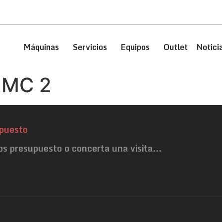
Máquinas
Servicios
Equipos
Outlet
Notici
 MC 2
puesto
os presupuesto o concerta una visita...