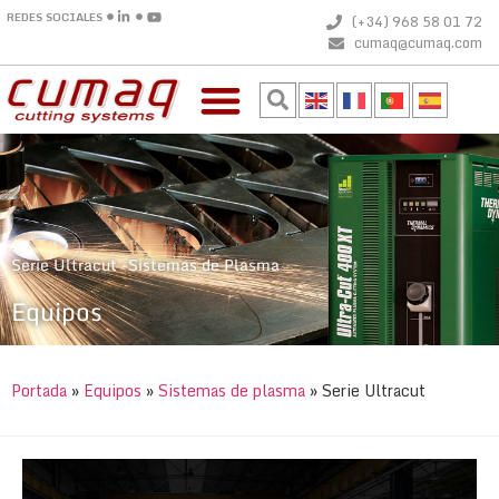
REDES SOCIALES
(+34) 968 58 01 72
cumaq@cumaq.com
Serie Ultracut -Sistemas de Plasma
Equipos
Portada
»
Equipos
»
Sistemas de plasma
»
Serie Ultracut