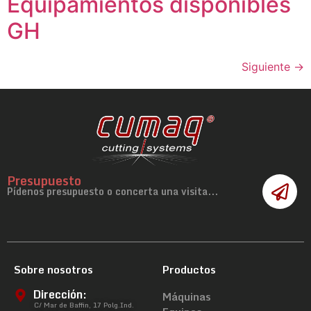
Equipamientos disponibles
GH
Siguiente
→
Presupuesto
Pídenos presupuesto o concerta una visita...
Sobre nosotros
Productos
Dirección:
Máquinas
C/ Mar de Baffin, 17 Polg.Ind.