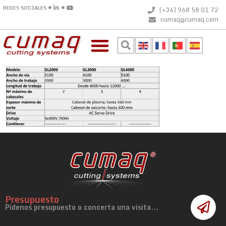
REDES SOCIALES
(+34) 968 58 01 72
cumaq@cumaq.com
Presupuesto
Pídenos presupuesto o concerta una visita...