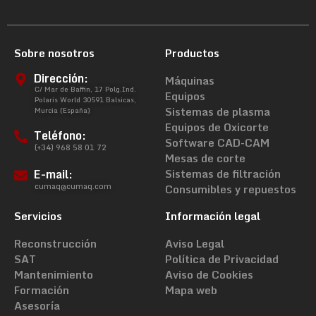
Sobre nosotros
Productos
Dirección:
Máquinas
C/ Mar de Baffin, 17 Polg.Ind.
Equipos
Polaris World 30591 Balsicas,
Sistemas de plasma
Murcia (España)
Equipos de Oxicorte
Teléfono:
Software CAD-CAM
(+34) 968 58 01 72
Mesas de corte
E-mail:
Sistemas de filtración
cumaq@cumaq.com
Consumibles y repuestos
Servicios
Información legal
Reconstrucción
Aviso Legal
SAT
Política de Privacidad
Mantenimiento
Aviso de Cookies
Formación
Mapa web
Asesoría