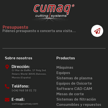
Presupuesto
Pídenos presupuesto o concerta una visita...
Sobre nosotros
Productos
Dirección:
Máquinas
C/ Mar de Baffin, 17 Polg.Ind.
Equipos
Polaris World 30591 Balsicas,
Sistemas de plasma
Murcia (España)
Equipos de Oxicorte
Teléfono:
Software CAD-CAM
(+34) 968 58 01 72
Mesas de corte
E-mail:
Sistemas de filtración
cumaq@cumaq.com
Consumibles y repuestos