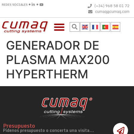
REDES SOCIALES
(+34) 968 58 01 72
cumaq@cumaq.com
GENERADOR DE
PLASMA MAX200
HYPERTHERM
Presupuesto
Pídenos presupuesto o concerta una visita...