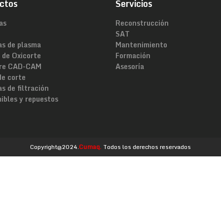
ctos
Servicios
as
Reconstrucción
SAT
as de plasma
Mantenimiento
 de Oxicorte
Formación
re CAD-CAM
Asesoría
de corte
s de filtración
ibles y repuestos
Copyright@2024.
Cumaq.
Todos los derechos reservados