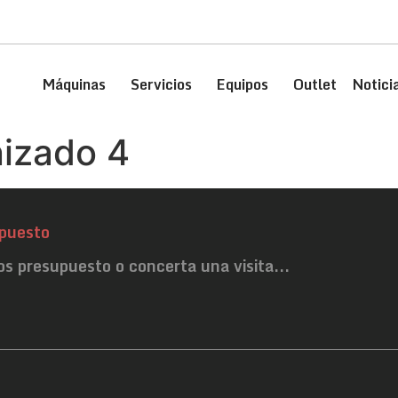
Máquinas
Servicios
Equipos
Outlet
Notici
izado 4
puesto
os presupuesto o concerta una visita...