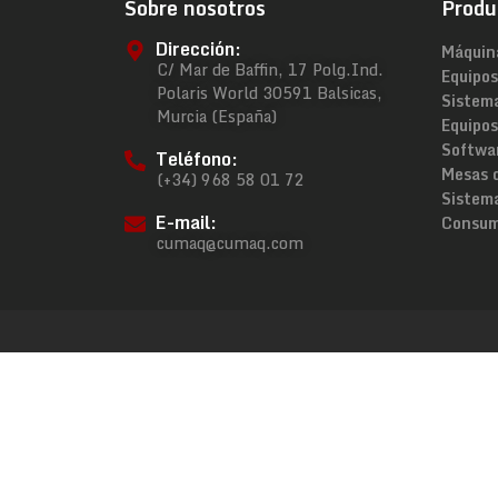
Sobre nosotros
Produ
Dirección:
Máquin
C/ Mar de Baffin, 17 Polg.Ind.
Equipos
Polaris World 30591 Balsicas,
Sistem
Murcia (España)
Equipos
Softwa
Teléfono:
Mesas 
(+34) 968 58 01 72
Sistema
E-mail:
Consum
cumaq@cumaq.com