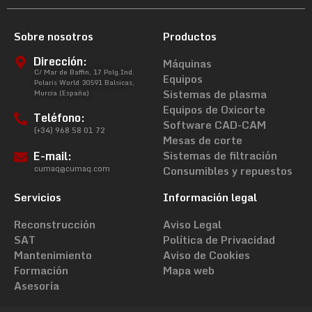
Sobre nosotros
Productos
Dirección:
Máquinas
C/ Mar de Baffin, 17 Polg.Ind.
Equipos
Polaris World 30591 Balsicas,
Sistemas de plasma
Murcia (España)
Equipos de Oxicorte
Teléfono:
Software CAD-CAM
(+34) 968 58 01 72
Mesas de corte
E-mail:
Sistemas de filtración
cumaq@cumaq.com
Consumibles y repuestos
Servicios
Información legal
Reconstrucción
Aviso Legal
SAT
Política de Privacidad
Mantenimiento
Aviso de Cookies
Formación
Mapa web
Asesoría