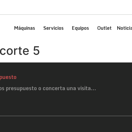
Máquinas
Servicios
Equipos
Outlet
Notici
corte 5
puesto
os presupuesto o concerta una visita...