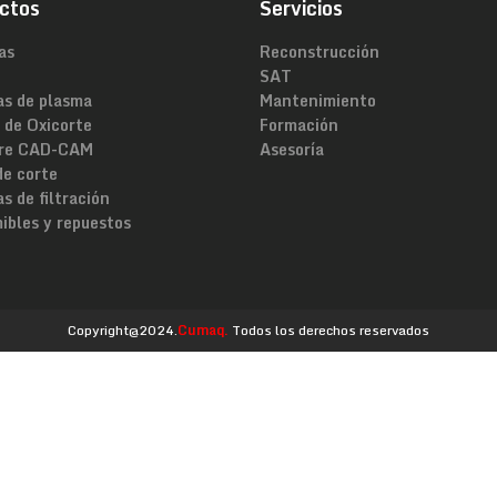
ctos
Servicios
as
Reconstrucción
SAT
as de plasma
Mantenimiento
 de Oxicorte
Formación
re CAD-CAM
Asesoría
de corte
s de filtración
ibles y repuestos
Copyright@2024.
Cumaq.
Todos los derechos reservados