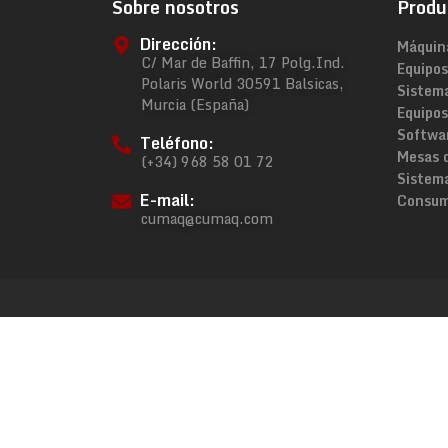
Sobre nosotros
Produ
Dirección:
Máquin
C/ Mar de Baffin, 17 Polg.Ind.
Equipos
Polaris World 30591 Balsicas,
Sistem
Murcia (España)
Equipos
Softwa
Teléfono:
Mesas 
(+34) 968 58 01 72
Sistema
E-mail:
Consum
cumaq@cumaq.com