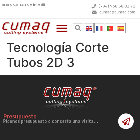
REDES SOCIALES
(+34) 968 58 01 72
cumaq@cumaq.com
Tecnología Corte
Tubos 2D 3
Presupuesto
Pídenos presupuesto o concerta una visita...