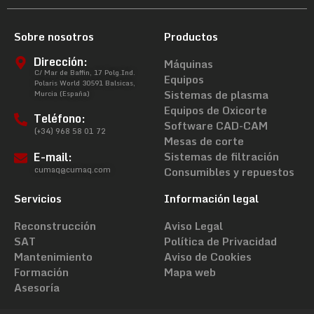
Sobre nosotros
Productos
Dirección:
Máquinas
C/ Mar de Baffin, 17 Polg.Ind.
Equipos
Polaris World 30591 Balsicas,
Sistemas de plasma
Murcia (España)
Equipos de Oxicorte
Teléfono:
Software CAD-CAM
(+34) 968 58 01 72
Mesas de corte
E-mail:
Sistemas de filtración
cumaq@cumaq.com
Consumibles y repuestos
Servicios
Información legal
Reconstrucción
Aviso Legal
SAT
Política de Privacidad
Mantenimiento
Aviso de Cookies
Formación
Mapa web
Asesoría