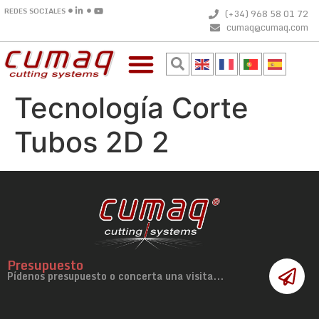
REDES SOCIALES
(+34) 968 58 01 72
cumaq@cumaq.com
Tecnología Corte
Tubos 2D 2
Presupuesto
Pídenos presupuesto o concerta una visita...