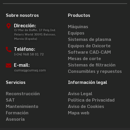
Sobre nosotros
Productos
Dirección:
Máquinas
C/ Mar de Baffin, 17 Polg.Ind.
Equipos
Polaris World 30591 Balsicas,
Sistemas de plasma
Murcia (España)
Equipos de Oxicorte
Teléfono:
Software CAD-CAM
(+34) 968 58 01 72
Mesas de corte
E-mail:
Sistemas de filtración
cumaq@cumaq.com
Consumibles y repuestos
Servicios
Información legal
Reconstrucción
Aviso Legal
SAT
Política de Privacidad
Mantenimiento
Aviso de Cookies
Formación
Mapa web
Asesoría