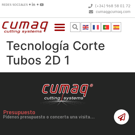
REDES SOCIALES
(+34) 968 58 01 72
cumaq@cumaq.com
Tecnología Corte
Tubos 2D 1
Presupuesto
Pídenos presupuesto o concerta una visita...