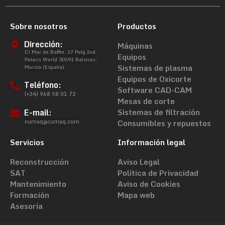
Sobre nosotros
Productos
Dirección:
Máquinas
C/ Mar de Baffin, 17 Polg.Ind.
Equipos
Polaris World 30591 Balsicas,
Sistemas de plasma
Murcia (España)
Equipos de Oxicorte
Teléfono:
Software CAD-CAM
(+34) 968 58 01 72
Mesas de corte
E-mail:
Sistemas de filtración
cumaq@cumaq.com
Consumibles y repuestos
Servicios
Información legal
Reconstrucción
Aviso Legal
SAT
Política de Privacidad
Mantenimiento
Aviso de Cookies
Formación
Mapa web
Asesoría