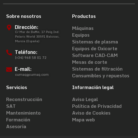
Sobre nosotros
Productos
Dirección:
Máquinas
C/ Mar de Baffin, 17 Polg.Ind.
Equipos
Polaris World 30591 Balsicas,
Sistemas de plasma
Murcia (España)
Equipos de Oxicorte
Teléfono:
Software CAD-CAM
(+34) 968 58 01 72
Mesas de corte
E-mail:
Sistemas de filtración
cumaq@cumaq.com
Consumibles y repuestos
Servicios
Información legal
Reconstrucción
Aviso Legal
SAT
Política de Privacidad
Mantenimiento
Aviso de Cookies
Formación
Mapa web
Asesoría