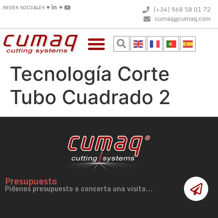
REDES SOCIALES
(+34) 968 58 01 72
cumaq@cumaq.com
Tecnología Corte
Tubo Cuadrado 2
Presupuesto
Pídenos presupuesto o concerta una visita...