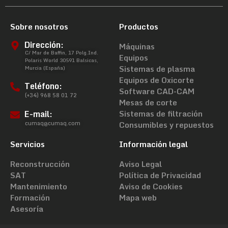
Sobre nosotros
Productos
Dirección:
Máquinas
C/ Mar de Baffin, 17 Polg.Ind.
Equipos
Polaris World 30591 Balsicas,
Sistemas de plasma
Murcia (España)
Equipos de Oxicorte
Teléfono:
Software CAD-CAM
(+34) 968 58 01 72
Mesas de corte
E-mail:
Sistemas de filtración
cumaq@cumaq.com
Consumibles y repuestos
Servicios
Información legal
Reconstrucción
Aviso Legal
SAT
Política de Privacidad
Mantenimiento
Aviso de Cookies
Formación
Mapa web
Asesoría