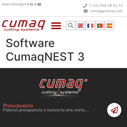
REDES SOCIALES
(+34) 968 58 01 72
cumaq@cumaq.com
Software
CumaqNEST 3
Presupuesto
Pídenos presupuesto o concerta una visita...