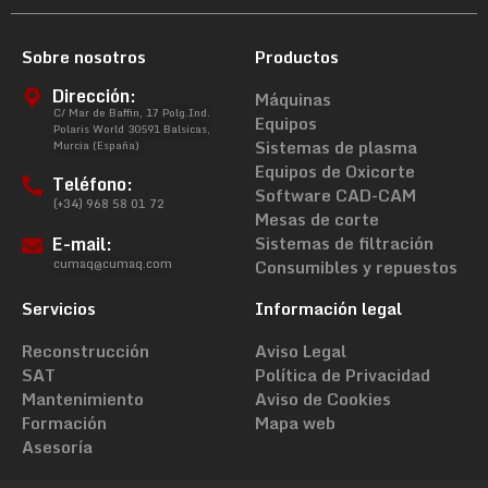
Sobre nosotros
Productos
Dirección:
Máquinas
C/ Mar de Baffin, 17 Polg.Ind.
Equipos
Polaris World 30591 Balsicas,
Sistemas de plasma
Murcia (España)
Equipos de Oxicorte
Teléfono:
Software CAD-CAM
(+34) 968 58 01 72
Mesas de corte
E-mail:
Sistemas de filtración
cumaq@cumaq.com
Consumibles y repuestos
Servicios
Información legal
Reconstrucción
Aviso Legal
SAT
Política de Privacidad
Mantenimiento
Aviso de Cookies
Formación
Mapa web
Asesoría