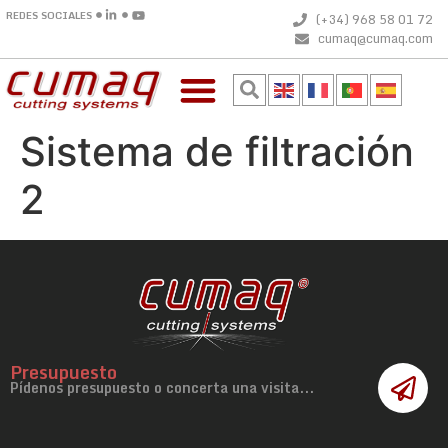
REDES SOCIALES
(+34) 968 58 01 72
cumaq@cumaq.com
Sistema de filtración
2
Presupuesto
Pídenos presupuesto o concerta una visita...