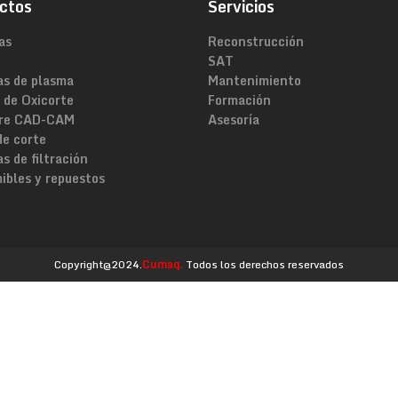
ctos
Servicios
as
Reconstrucción
SAT
as de plasma
Mantenimiento
 de Oxicorte
Formación
re CAD-CAM
Asesoría
de corte
s de filtración
ibles y repuestos
Copyright@2024.
Cumaq.
Todos los derechos reservados