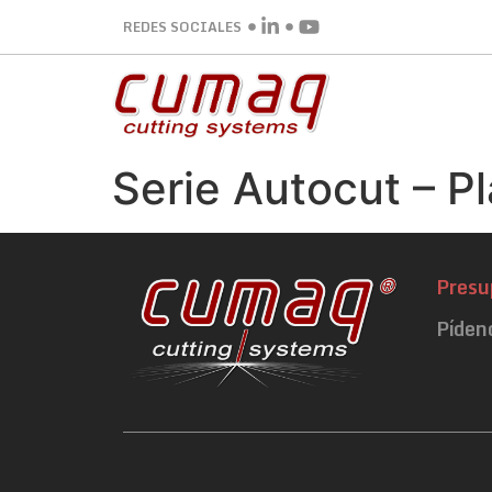
REDES SOCIALES
Serie Autocut – P
Presu
Píden