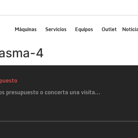
Máquinas
Servicios
Equipos
Outlet
Notici
lasma-4
puesto
os presupuesto o concerta una visita...