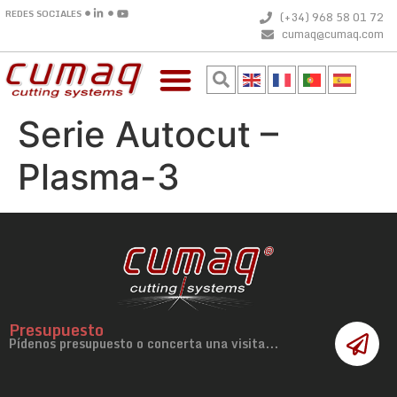
REDES SOCIALES
(+34) 968 58 01 72
cumaq@cumaq.com
Serie Autocut –
Plasma-3
Presupuesto
Pídenos presupuesto o concerta una visita...