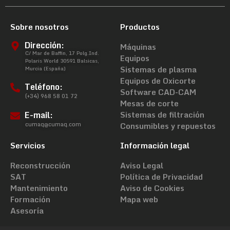
Sobre nosotros
Productos
Dirección:
Máquinas
C/ Mar de Baffin, 17 Polg.Ind.
Equipos
Polaris World 30591 Balsicas,
Sistemas de plasma
Murcia (España)
Equipos de Oxicorte
Teléfono:
Software CAD-CAM
(+34) 968 58 01 72
Mesas de corte
E-mail:
Sistemas de filtración
cumaq@cumaq.com
Consumibles y repuestos
Servicios
Información legal
Reconstrucción
Aviso Legal
SAT
Política de Privacidad
Mantenimiento
Aviso de Cookies
Formación
Mapa web
Asesoría