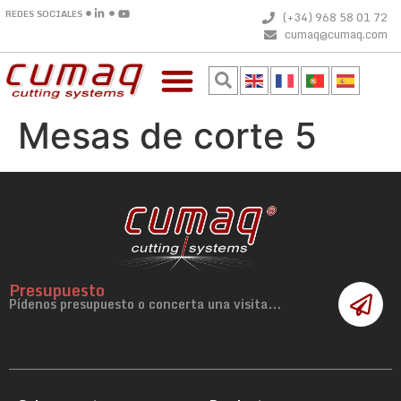
REDES SOCIALES
(+34) 968 58 01 72
cumaq@cumaq.com
Mesas de corte 5
Presupuesto
Pídenos presupuesto o concerta una visita...