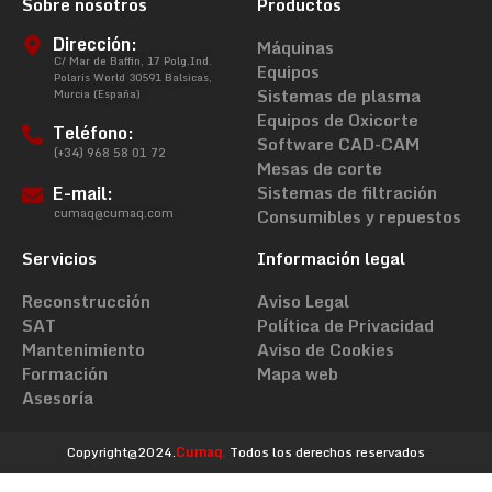
Sobre nosotros
Productos
Dirección:
Máquinas
C/ Mar de Baffin, 17 Polg.Ind.
Equipos
Polaris World 30591 Balsicas,
Sistemas de plasma
Murcia (España)
Equipos de Oxicorte
Teléfono:
Software CAD-CAM
(+34) 968 58 01 72
Mesas de corte
E-mail:
Sistemas de filtración
cumaq@cumaq.com
Consumibles y repuestos
Servicios
Información legal
Reconstrucción
Aviso Legal
SAT
Política de Privacidad
Mantenimiento
Aviso de Cookies
Formación
Mapa web
Asesoría
Copyright@2024.
Cumaq.
Todos los derechos reservados