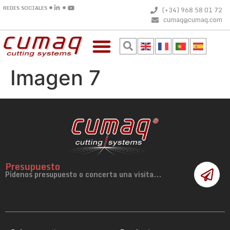
REDES SOCIALES
(+34) 968 58 01 72
cumaq@cumaq.com
Imagen 7
Presupuesto
Pídenos presupuesto o concerta una visita...