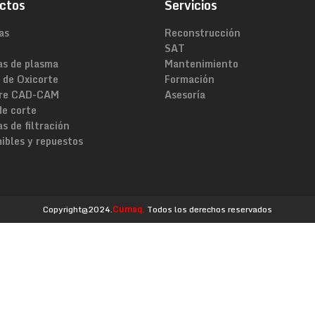
ctos
Servicios
as
Reconstrucción
SAT
as de plasma
Mantenimiento
 de Oxicorte
Formación
re CAD-CAM
Asesoría
de corte
s de filtración
ibles y repuestos
Copyright@2024.
Cumaq.
Todos los derechos reservados