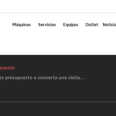
Máquinas
Servicios
Equipos
Outlet
Notici
puesto
os presupuesto o concerta una visita...