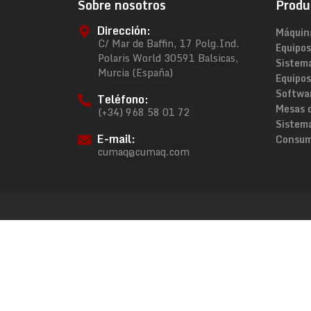
Sobre nosotros
Produ
Dirección:
Máquin
C/ Mar de Baffin, 17 Polg.Ind.
Equipos
Polaris World 30591 Balsicas,
Sistem
Murcia (España)
Equipos
Softwa
Teléfono:
Mesas 
(+34) 968 58 01 72
Sistema
E-mail:
Consum
cumaq@cumaq.com