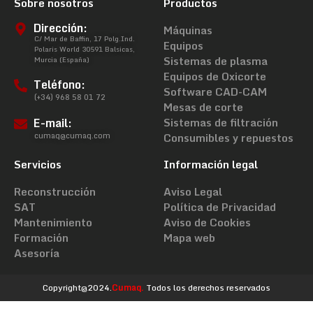
Sobre nosotros
Productos
Dirección:
Máquinas
C/ Mar de Baffin, 17 Polg.Ind.
Equipos
Polaris World 30591 Balsicas,
Sistemas de plasma
Murcia (España)
Equipos de Oxicorte
Teléfono:
Software CAD-CAM
(+34) 968 58 01 72
Mesas de corte
E-mail:
Sistemas de filtración
cumaq@cumaq.com
Consumibles y repuestos
Servicios
Información legal
Reconstrucción
Aviso Legal
SAT
Política de Privacidad
Mantenimiento
Aviso de Cookies
Formación
Mapa web
Asesoría
Copyright@2024.
Cumaq.
Todos los derechos reservados