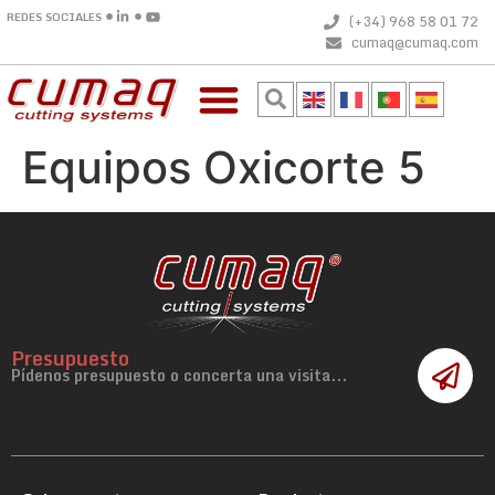
REDES SOCIALES
(+34) 968 58 01 72
cumaq@cumaq.com
Equipos Oxicorte 5
Presupuesto
Pídenos presupuesto o concerta una visita...