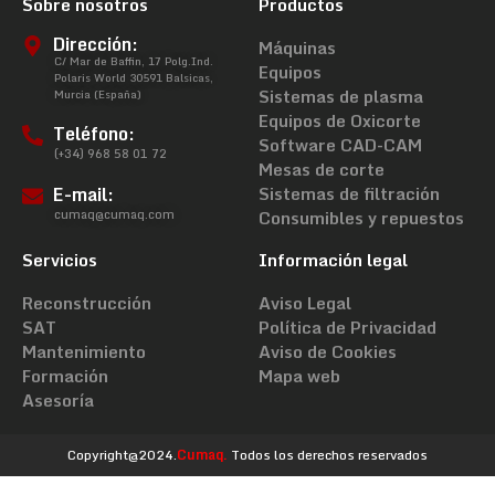
Sobre nosotros
Productos
Dirección:
Máquinas
C/ Mar de Baffin, 17 Polg.Ind.
Equipos
Polaris World 30591 Balsicas,
Sistemas de plasma
Murcia (España)
Equipos de Oxicorte
Teléfono:
Software CAD-CAM
(+34) 968 58 01 72
Mesas de corte
E-mail:
Sistemas de filtración
cumaq@cumaq.com
Consumibles y repuestos
Servicios
Información legal
Reconstrucción
Aviso Legal
SAT
Política de Privacidad
Mantenimiento
Aviso de Cookies
Formación
Mapa web
Asesoría
Copyright@2024.
Cumaq.
Todos los derechos reservados