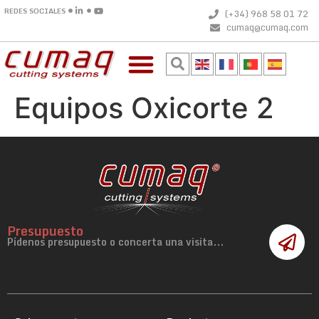
REDES SOCIALES
(+34) 968 58 01 72
cumaq@cumaq.com
Equipos Oxicorte 2
Presupuesto
Pídenos presupuesto o concerta una visita...