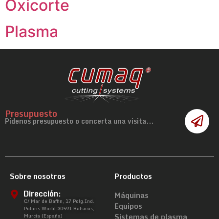
Oxicorte
Plasma
Presupuesto
Pídenos presupuesto o concerta una visita...
Sobre nosotros
Productos
Dirección:
Máquinas
C/ Mar de Baffin, 17 Polg.Ind.
Equipos
Polaris World 30591 Balsicas,
Sistemas de plasma
Murcia (España)