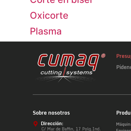
Oxicorte
Plasma
Presu
Píden
Sobre nosotros
Produ
Dirección:
Máquin
C/ Mar de Baffin, 17 Polg.Ind.
Equipos