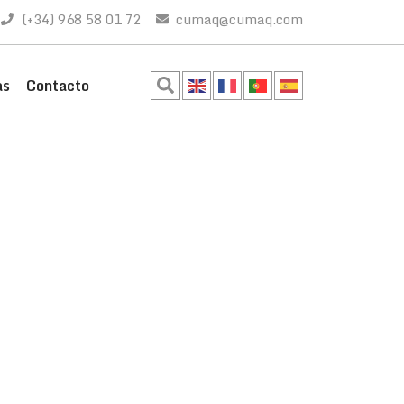
(+34) 968 58 01 72
cumaq@cumaq.com
as
Contacto