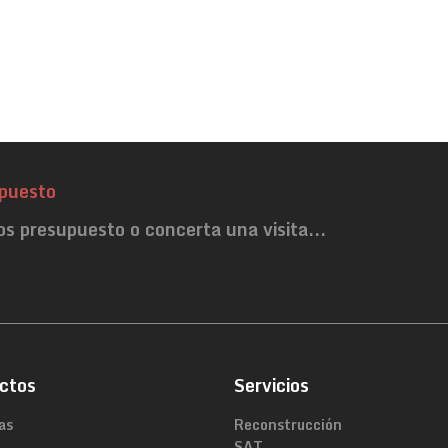
puesto
os presupuesto o concerta una visita...
ctos
Servicios
as
Reconstrucción
SAT