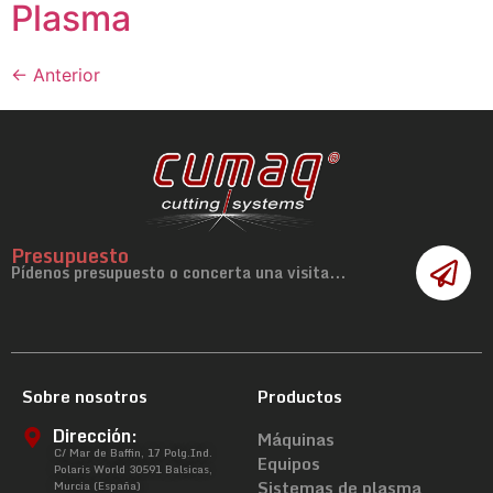
Plasma
←
Anterior
Presupuesto
Pídenos presupuesto o concerta una visita...
Sobre nosotros
Productos
Dirección:
Máquinas
C/ Mar de Baffin, 17 Polg.Ind.
Equipos
Polaris World 30591 Balsicas,
Sistemas de plasma
Murcia (España)