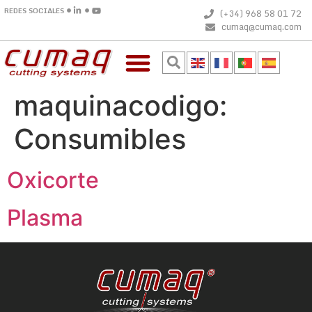
REDES SOCIALES
(+34) 968 58 01 72
cumaq@cumaq.com
maquinacodigo:
Consumibles
Oxicorte
Plasma