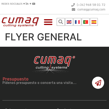
REDES SOCIALES
(+34) 968 58 01 72
cumaq@cumaq.com
FLYER GENERAL
Presupuesto
Pídenos presupuesto o concerta una visita...