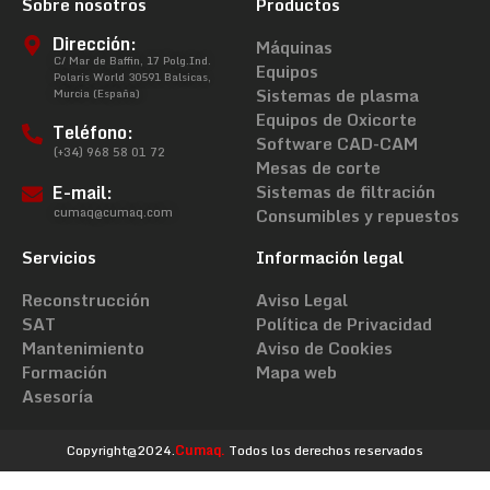
Sobre nosotros
Productos
Dirección:
Máquinas
C/ Mar de Baffin, 17 Polg.Ind.
Equipos
Polaris World 30591 Balsicas,
Sistemas de plasma
Murcia (España)
Equipos de Oxicorte
Teléfono:
Software CAD-CAM
(+34) 968 58 01 72
Mesas de corte
E-mail:
Sistemas de filtración
cumaq@cumaq.com
Consumibles y repuestos
Servicios
Información legal
Reconstrucción
Aviso Legal
SAT
Política de Privacidad
Mantenimiento
Aviso de Cookies
Formación
Mapa web
Asesoría
Copyright@2024.
Cumaq.
Todos los derechos reservados