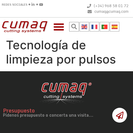
REDES SOCIALES
(+34) 968 58 01 72
cumaq@cumaq.com
Tecnología de
limpieza por pulsos
Presupuesto
Pídenos presupuesto o concerta una visita...