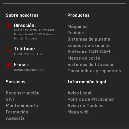
Sobre nosotros
Productos
Dirección:
Máquinas
C/ Mar de Baffin, 17 Polg.Ind.
Equipos
Polaris World 30591 Balsicas,
Sistemas de plasma
Murcia (España)
Equipos de Oxicorte
Teléfono:
Software CAD-CAM
(+34) 968 58 01 72
Mesas de corte
E-mail:
Sistemas de filtración
cumaq@cumaq.com
Consumibles y repuestos
Servicios
Información legal
Reconstrucción
Aviso Legal
SAT
Política de Privacidad
Mantenimiento
Aviso de Cookies
Formación
Mapa web
Asesoría