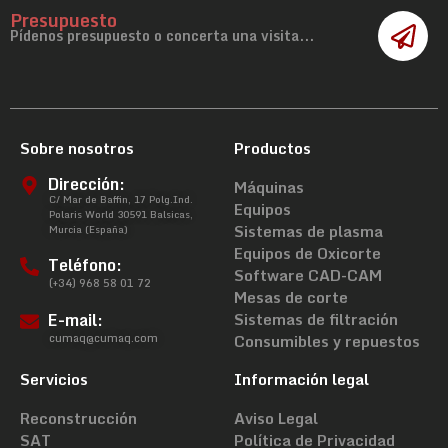
Presupuesto
Pídenos presupuesto o concerta una visita...
Sobre nosotros
Productos
Dirección:
Máquinas
C/ Mar de Baffin, 17 Polg.Ind.
Equipos
Polaris World 30591 Balsicas,
Sistemas de plasma
Murcia (España)
Equipos de Oxicorte
Teléfono:
Software CAD-CAM
(+34) 968 58 01 72
Mesas de corte
E-mail:
Sistemas de filtración
cumaq@cumaq.com
Consumibles y repuestos
Servicios
Información legal
Reconstrucción
Aviso Legal
SAT
Política de Privacidad