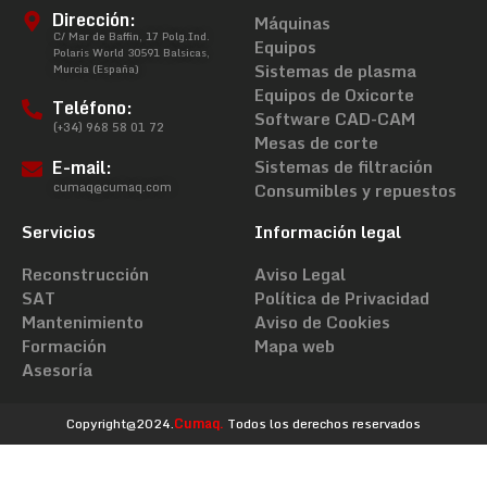
Dirección:
Máquinas
C/ Mar de Baffin, 17 Polg.Ind.
Equipos
Polaris World 30591 Balsicas,
Sistemas de plasma
Murcia (España)
Equipos de Oxicorte
Teléfono:
Software CAD-CAM
(+34) 968 58 01 72
Mesas de corte
E-mail:
Sistemas de filtración
cumaq@cumaq.com
Consumibles y repuestos
Servicios
Información legal
Reconstrucción
Aviso Legal
SAT
Política de Privacidad
Mantenimiento
Aviso de Cookies
Formación
Mapa web
Asesoría
Copyright@2024.
Cumaq.
Todos los derechos reservados