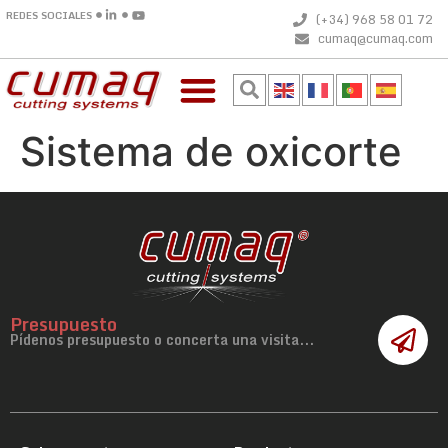
REDES SOCIALES
(+34) 968 58 01 72
cumaq@cumaq.com
Sistema de oxicorte
Presupuesto
Pídenos presupuesto o concerta una visita...