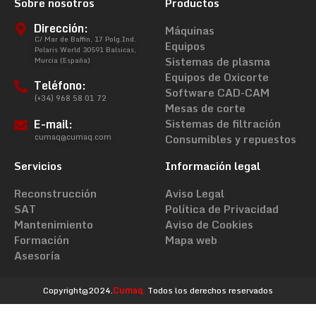
Sobre nosotros
Productos
Dirección:
Máquinas
C/ Mar de Baffin, 17 Polg.Ind.
Equipos
Polaris World 30591 Balsicas,
Sistemas de plasma
Murcia (España)
Equipos de Oxicorte
Teléfono:
Software CAD-CAM
(+34) 968 58 01 72
Mesas de corte
E-mail:
Sistemas de filtración
cumaq@cumaq.com
Consumibles y repuestos
Servicios
Información legal
Reconstrucción
Aviso Legal
SAT
Política de Privacidad
Mantenimiento
Aviso de Cookies
Formación
Mapa web
Asesoría
Copyright@2024.
Cumaq.
Todos los derechos reservados