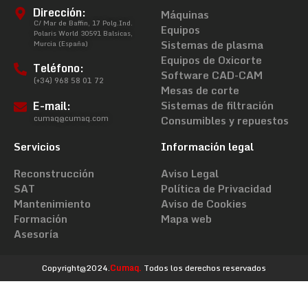
Dirección:
Máquinas
C/ Mar de Baffin, 17 Polg.Ind.
Equipos
Polaris World 30591 Balsicas,
Sistemas de plasma
Murcia (España)
Equipos de Oxicorte
Teléfono:
Software CAD-CAM
(+34) 968 58 01 72
Mesas de corte
E-mail:
Sistemas de filtración
cumaq@cumaq.com
Consumibles y repuestos
Servicios
Información legal
Reconstrucción
Aviso Legal
SAT
Política de Privacidad
Mantenimiento
Aviso de Cookies
Formación
Mapa web
Asesoría
Copyright@2024.
Cumaq.
Todos los derechos reservados