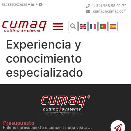
REDES SOCIALES
(+34) 968 58 01 72
cumaq@cumaq.com
Experiencia y
conocimiento
especializado
Presupuesto
Pídenos presupuesto o concerta una visita...