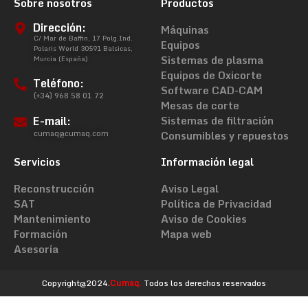
Sobre nosotros
Productos
Dirección:
Máquinas
C/ Mar de Baffin, 17 Polg.Ind.
Equipos
Polaris World 30591 Balsicas,
Sistemas de plasma
Murcia (España)
Equipos de Oxicorte
Teléfono:
Software CAD-CAM
(+34) 968 58 01 72
Mesas de corte
E-mail:
Sistemas de filtración
cumaq@cumaq.com
Consumibles y repuestos
Servicios
Información legal
Reconstrucción
Aviso Legal
SAT
Política de Privacidad
Mantenimiento
Aviso de Cookies
Formación
Mapa web
Asesoría
Copyright@2024.
Cumaq.
Todos los derechos reservados