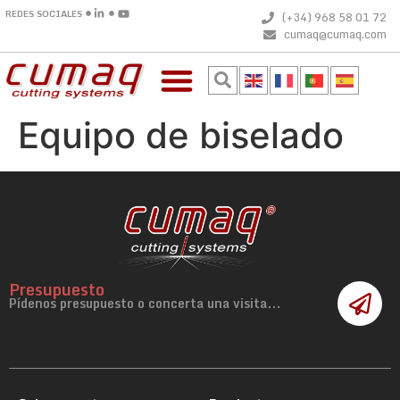
REDES SOCIALES
(+34) 968 58 01 72
cumaq@cumaq.com
Equipo de biselado
Presupuesto
Pídenos presupuesto o concerta una visita...