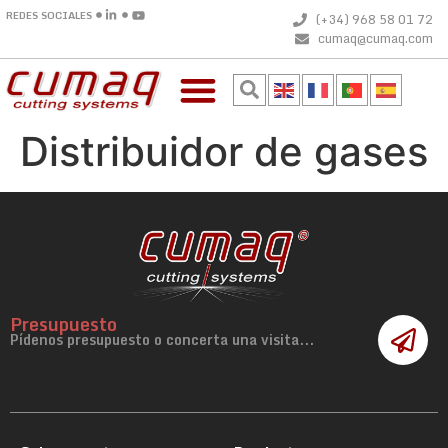
REDES SOCIALES
(+34) 968 58 01 72
cumaq@cumaq.com
Distribuidor de gases
Presupuesto
Pídenos presupuesto o concerta una visita...