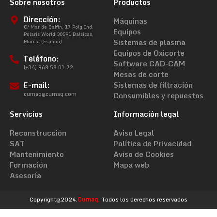
Sobre nosotros
Productos
Dirección:
Máquinas
C/ Mar de Baffin, 17 Polg.Ind.
Equipos
Polaris World 30591 Balsicas,
Sistemas de plasma
Murcia (España)
Equipos de Oxicorte
Teléfono:
Software CAD-CAM
(+34) 968 58 01 72
Mesas de corte
E-mail:
Sistemas de filtración
cumaq@cumaq.com
Consumibles y repuestos
Servicios
Información legal
Reconstrucción
Aviso Legal
SAT
Política de Privacidad
Mantenimiento
Aviso de Cookies
Formación
Mapa web
Asesoría
Copyright@2024.
Cumaq.
Todos los derechos reservados