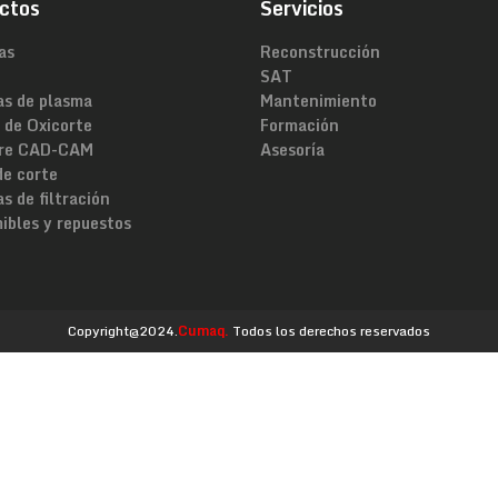
ctos
Servicios
as
Reconstrucción
SAT
as de plasma
Mantenimiento
 de Oxicorte
Formación
re CAD-CAM
Asesoría
de corte
s de filtración
ibles y repuestos
Copyright@2024.
Cumaq.
Todos los derechos reservados