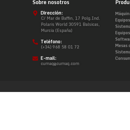
Sobre nosotros
Produ
Dirección:
Máquin
C/ Mar de Baffin, 17 Polg.Ind.
Equipos
Polaris World 30591 Balsicas,
Sistem
Murcia (España)
Equipos
Softwa
Teléfono:
Mesas 
(+34) 968 58 01 72
Sistema
E-mail:
Consum
cumaq@cumaq.com