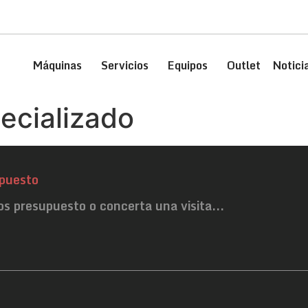
Máquinas
Servicios
Equipos
Outlet
Notici
ecializado
puesto
os presupuesto o concerta una visita...