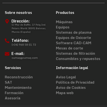
Sobre nosotros
Productos
Dirección:
Máquinas
C/ Mar de Baffin, 17 Polg.Ind.
Equipos
Polaris World 30591 Balsicas,
Sistemas de plasma
Murcia (España)
Equipos de Oxicorte
Teléfono:
Software CAD-CAM
(+34) 968 58 01 72
Mesas de corte
E-mail:
Sistemas de filtración
cumaq@cumaq.com
Consumibles y repuestos
Servicios
Información legal
Reconstrucción
Aviso Legal
SAT
Política de Privacidad
Mantenimiento
Aviso de Cookies
Formación
Mapa web
Asesoría