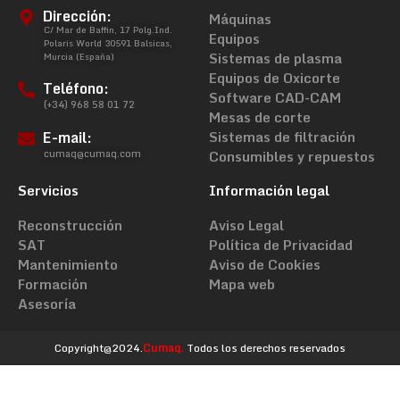
Dirección:
Máquinas
C/ Mar de Baffin, 17 Polg.Ind.
Equipos
Polaris World 30591 Balsicas,
Sistemas de plasma
Murcia (España)
Equipos de Oxicorte
Teléfono:
Software CAD-CAM
(+34) 968 58 01 72
Mesas de corte
E-mail:
Sistemas de filtración
cumaq@cumaq.com
Consumibles y repuestos
Servicios
Información legal
Reconstrucción
Aviso Legal
SAT
Política de Privacidad
Mantenimiento
Aviso de Cookies
Formación
Mapa web
Asesoría
Copyright@2024.
Cumaq.
Todos los derechos reservados